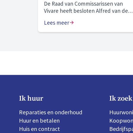
De Raad van Commissarissen van
Vivare heeft besloten Alfred van den
Bosch voor vier jaar te herbenoemen
Lees meer
als bestuurder.
Ik huur
Ik zoek
Reparaties en onderhoud
Huurwon
Huur en betalen
Koopwon
Huis en contract
Bedrijfs