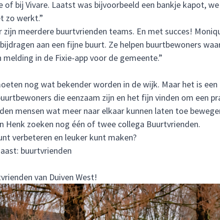
e of bij Vivare. Laatst was bijvoorbeeld een bankje kapot, w
t zo werkt.”
 Er zijn meerdere buurtvrienden teams. En met succes! Moniqu
bijdragen aan een fijne buurt. Ze helpen buurtbewoners waar
n melding in de Fixie-app voor de gemeente.”
oeten nog wat bekender worden in de wijk. Maar het is een
 buurtbewoners die eenzaam zijn en het fijn vinden om een p
enden mensen wat meer naar elkaar kunnen laten toe bewege
 Henk zoeken nog één of twee collega Buurtvrienden.
kunt verbeteren en leuker kunt maken?
naast:
buurtvrienden
rtvrienden van Duiven West!