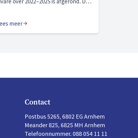
ivare over 2022–2025 is afgerond. De
nafhankelijke commissie beoordeelt
nze prestaties als “naar behoren” en
nze zichtbare aanwezigheid in onze
ees meer
emeenten en wijken als “goed”. We
lijven bouwen aan morgen en zijn
olop in beweging. Hier zijn we trots
p.
Contact
Postbus 5265, 6802 EG Arnhem
Meander 825, 6825 MH Arnhem
Telefoonnummer. 088 054 11 11