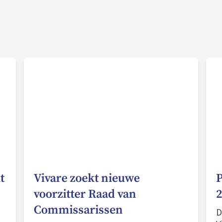
t
Vivare zoekt nieuwe
P
voorzitter Raad van
2
Commissarissen
D