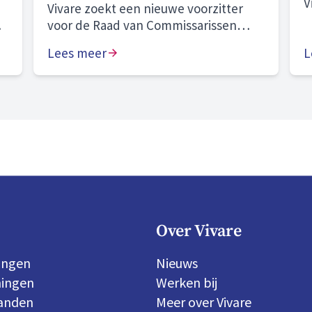
V
Vivare zoekt een nieuwe voorzitter
o
voor de Raad van Commissarissen
o
(RvC).
Lees meer
o
L
g
b
v
o
Over Vivare
ingen
Nieuws
ingen
Werken bij
panden
Meer over Vivare