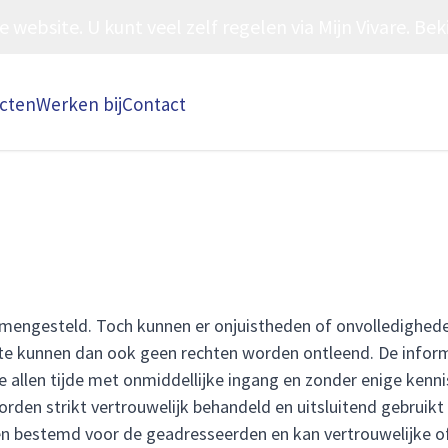
ebsite. U kunt veel zelf regelen via Mijn Vivare. Beki
ecten
Werken bij
Contact
mengesteld. Toch kunnen er onjuistheden of onvolledigheden
te kunnen dan ook geen rechten worden ontleend. De infor
e allen tijde met onmiddellijke ingang en zonder enige ken
orden strikt vertrouwelijk behandeld en uitsluitend gebruikt
een bestemd voor de geadresseerden en kan vertrouwelijke of