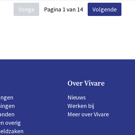
Vorige
Pagina
1
van
14
Volgende
Over Vivare
ingen
Nieuws
ingen
Werken bij
panden
Meer over Vivare
n overig
geldzaken