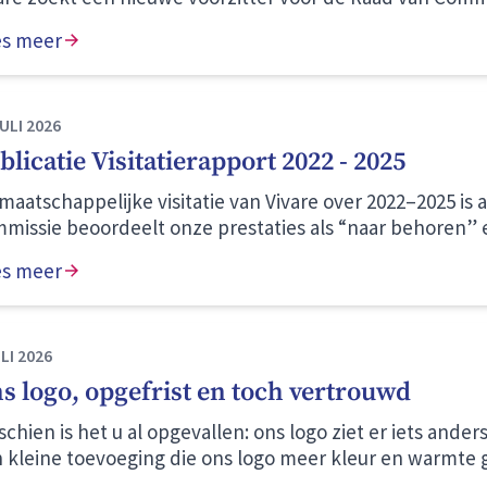
es meer
ULI 2026
blicatie Visitatierapport 2022 - 2025
maatschappelijke visitatie van Vivare over 2022–2025 is
missie beoordeelt onze prestaties als “naar behoren” 
e gemeenten en wijken als “goed”. We blijven bouwen a
es meer
eging. Hier zijn we trots op.
LI 2026
s logo, opgefrist en toch vertrouwd
schien is het u al opgevallen: ons logo ziet er iets ande
 kleine toevoeging die ons logo meer kleur en warmte ge
r staat. Ons 25-jarige jubileum dit jaar vormt het perf