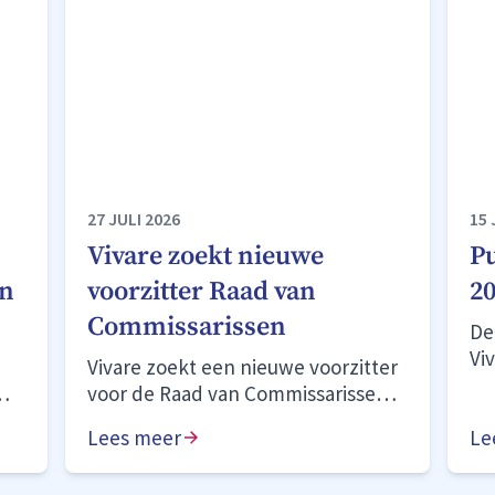
27 JULI 2026
15 
Vivare zoekt nieuwe
Pu
an
voorzitter Raad van
20
Commissarissen
De
Vi
Vivare zoekt een nieuwe voorzitter
De
voor de Raad van Commissarissen
be
(RvC).
Lees meer
“n
Le
aa
en