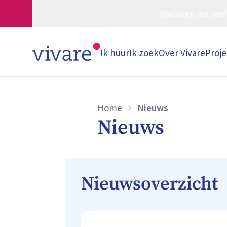
Welkom op onze w
Ik huur
Ik zoek
Over Vivare
Proj
Home
Nieuws
Nieuws
Nieuwsoverzicht