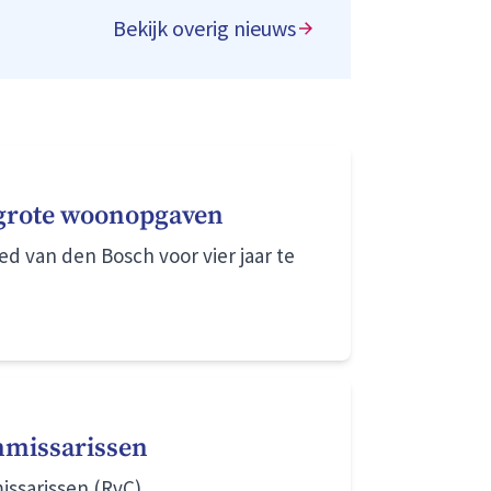
uwen aan morgen en zijn volop
Bekijk overig nieuws
 beweging. Hier zijn we trots op.
an grote woonopgaven
d van den Bosch voor vier jaar te
mmissarissen
ssarissen (RvC).