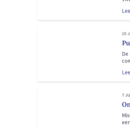
Le
15 J
Pu
De 
com
onz
Le
bew
7 JU
On
Mis
een
voo