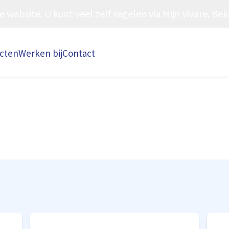
ebsite. U kunt veel zelf regelen via Mijn Vivare. Beki
ecten
Werken bij
Contact