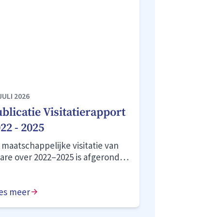
JULI 2026
blicatie Visitatierapport
22 - 2025
 maatschappelijke visitatie van
vare over 2022–2025 is afgerond.
 onafhankelijke commissie
oordeelt onze prestaties als
aar behoren” en onze zichtbare
es meer
nwezigheid in onze gemeenten
 wijken als “goed”. We blijven