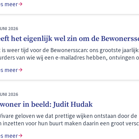
es meer
ceren.
JUNI 2026
eft het eigenlijk wel zin om de Bewonerssc
 is weer tijd voor de Bewonersscan: ons grootste jaarli
rders van wie wij een e-mailadres hebben, ontvingen 
 uitnodiging om hun mening te geven over hun woning,
es meer
erwerp van deze e-mail was ‘Geef uw mening over Viva
n denkt u: heeft het eigenlijk wel zin om zo'n vragenlijst in te vullen?
er. De resultaten geven ons inzicht in wat goed gaat en
rna met al die reacties? En hoe worden de uitkomsten g
JUNI 2026
en u mee achter de schermen.
woner in beeld: Judit Hudak
 Vivare geloven we dat prettige wijken ontstaan door d
h inzetten voor hun buurt maken daarin een groot vers
hulp zorgen zij voor verbinding en een prettige leefom
es meer
 een van die betrokken bewoners: Judit Hudak. Zij woon