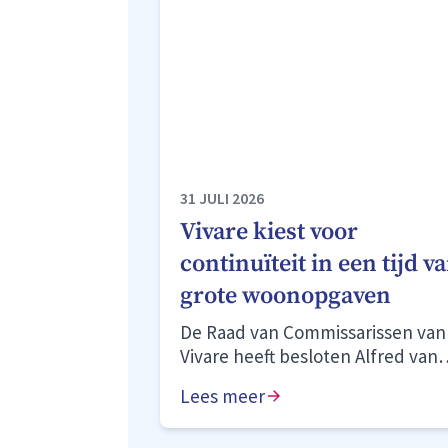
31 JULI 2026
Vivare kiest voor
continuïteit in een tijd v
grote woonopgaven
De Raad van Commissarissen van
Vivare heeft besloten Alfred van
den Bosch voor vier jaar te
Lees meer
herbenoemen als bestuurder.