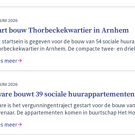
hem) en zet zich al meer dan 26 jaar in als vrijwilliger vo
ief in te zetten?
JUNI 2026
art bouw Thorbeckekwartier in Arnhem
 startsein is gegeven voor de bouw van 54 sociale huu
rbeckekwartier in Arnhem. De compacte twee- en dri
r starters, jongvolwassenen en één- en tweepersoons
es meer
JUNI 2026
vare bouwt 39 sociale huurappartementen 
are is het vergunningentraject gestart voor de bouw v
enaar. De appartementen komen in buurtschap Het Hof
ot Holthuizen.
es meer