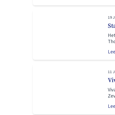
Arn
act
19 
St
Het
Tho
voo
Le
11 
Vi
Viv
Zev
Gro
Le