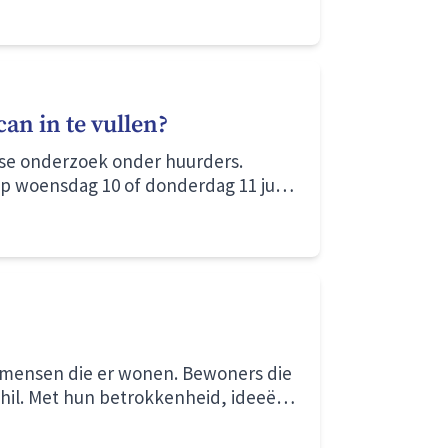
an in te vullen?
jkse onderzoek onder huurders.
op woensdag 10 of donderdag 11 juni
 buurt en onze dienstverlening. Het
re!’ en de afzender vivare@usp-
 wat beter kan. Maar wat gebeurt er
ebruikt? Strategen Lieke en Kirsten
e mensen die er wonen. Bewoners die
chil. Met hun betrokkenheid, ideeën
geving. We gaan hierover in gesprek
t al jarenlang in Immerloo (wijk in