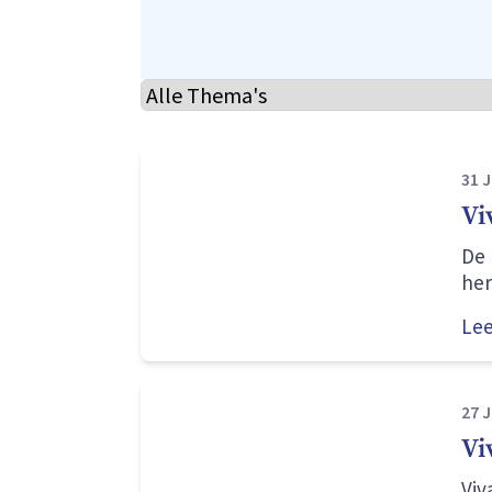
Selecteer thema
31 J
Vi
De 
her
Le
27 J
Vi
Viv