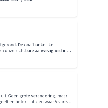
 afgerond. De onafhankelijke
en onze zichtbare aanwezigheid in
an morgen en zijn volop in
rs uit. Geen grote verandering, maar
eft en beter laat zien waar Vivare
ecte moment om ons nieuwe logo te