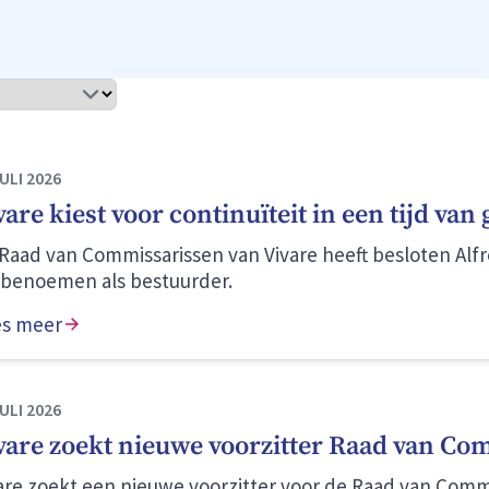
bo
in
ULI 2026
vare kiest voor continuïteit in een tijd v
Raad van Commissarissen van Vivare heeft besloten Alfre
benoemen als bestuurder.
es meer
ULI 2026
vare zoekt nieuwe voorzitter Raad van Co
are zoekt een nieuwe voorzitter voor de Raad van Commi