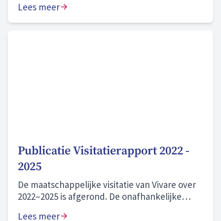
Lees meer
Publicatie Visitatierapport 2022 -
2025
De maatschappelijke visitatie van Vivare over
2022–2025 is afgerond. De onafhankelijke
commissie beoordeelt onze prestaties als
Lees meer
“naar behoren” en onze zichtbare