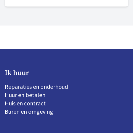
aanwezigheid in onze gemeenten en wijken
als “goed”. We blijven bouwen aan morgen en
zijn volop in beweging. Hier zijn we trots op.
Ik huur
Reparaties en onderhoud
Huur en betalen
Huis en contract
Buren en omgeving