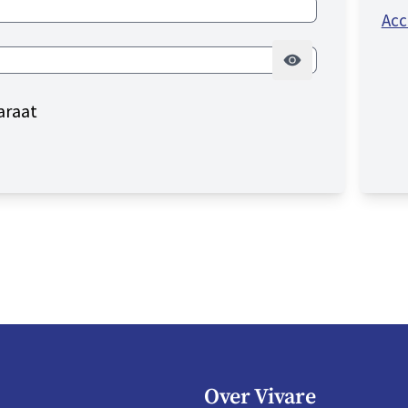
Acc
araat
Over Vivare