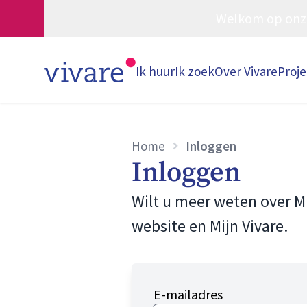
Welkom op onze w
Ik huur
Ik zoek
Over Vivare
Proj
Home
Inloggen
Inloggen
Wilt u meer weten over M
website en Mijn Vivare.
E-mailadres