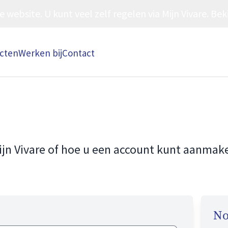
ebsite. U kunt veel zelf regelen via Mijn Vivare. Beki
ecten
Werken bij
Contact
ijn Vivare of hoe u een account kunt aanmak
No