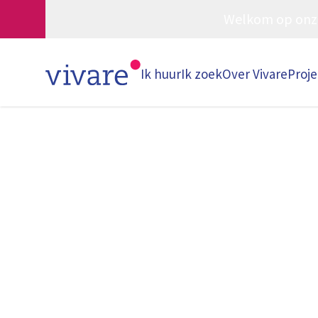
Welkom op onze w
Ik huur
Ik zoek
Over Vivare
Proj