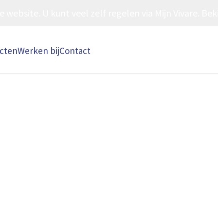
ebsite. U kunt veel zelf regelen via Mijn Vivare. Beki
ecten
Werken bij
Contact