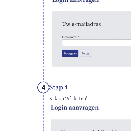
4
Stap 4
Klik op ‘Afsluiten’.