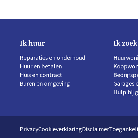
Ik huur
Ik zoek
Reparaties en onderhoud
Huurwon
Huur en betalen
Koopwon
Huis en contract
Bedrijfs
Buren en omgeving
Garages e
Hulp bij 
Privacy
Cookieverklaring
Disclaimer
Toegankeli