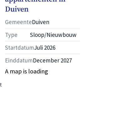
Duiven
Gemeente
Duiven
Type
Sloop/Nieuwbouw
Startdatum
Juli 2026
Einddatum
December 2027
A map is loading
t