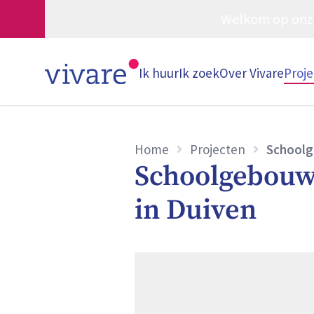
Welkom op onze w
Ik huur
Ik zoek
Over Vivare
Proj
Home
Projecten
Schoolg
Schoolgebouw
in Duiven