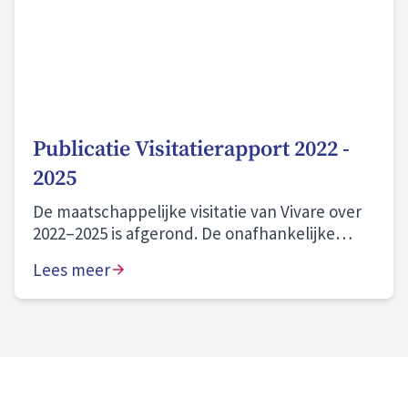
Publicatie Visitatierapport 2022 -
2025
De maatschappelijke visitatie van Vivare over
2022–2025 is afgerond. De onafhankelijke
commissie beoordeelt onze prestaties als
Lees meer
“naar behoren” en onze zichtbare
aanwezigheid in onze gemeenten en wijken
als “goed”. We blijven bouwen aan morgen en
zijn volop in beweging. Hier zijn we trots op.