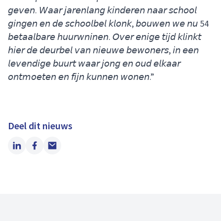
𝘨𝘦𝘷𝘦𝘯. 𝘞𝘢𝘢𝘳 𝘫𝘢𝘳𝘦𝘯𝘭𝘢𝘯𝘨 𝘬𝘪𝘯𝘥𝘦𝘳𝘦𝘯 𝘯𝘢𝘢𝘳 𝘴𝘤𝘩𝘰𝘰𝘭
𝘨𝘪𝘯𝘨𝘦𝘯 𝘦𝘯 𝘥𝘦 𝘴𝘤𝘩𝘰𝘰𝘭𝘣𝘦𝘭 𝘬𝘭𝘰𝘯𝘬, 𝘣𝘰𝘶𝘸𝘦𝘯 𝘸𝘦 𝘯𝘶 54
𝘣𝘦𝘵𝘢𝘢𝘭𝘣𝘢𝘳𝘦 𝘩𝘶𝘶𝘳𝘸𝘯𝘪𝘯𝘦𝘯. 𝘖𝘷𝘦𝘳 𝘦𝘯𝘪𝘨𝘦 𝘵𝘪𝘫𝘥 𝘬𝘭𝘪𝘯𝘬𝘵
𝘩𝘪𝘦𝘳 𝘥𝘦 𝘥𝘦𝘶𝘳𝘣𝘦𝘭 𝘷𝘢𝘯 𝘯𝘪𝘦𝘶𝘸𝘦 𝘣𝘦𝘸𝘰𝘯𝘦𝘳𝘴, 𝘪𝘯 𝘦𝘦𝘯
𝘭𝘦𝘷𝘦𝘯𝘥𝘪𝘨𝘦 𝘣𝘶𝘶𝘳𝘵 𝘸𝘢𝘢𝘳 𝘫𝘰𝘯𝘨 𝘦𝘯 𝘰𝘶𝘥 𝘦𝘭𝘬𝘢𝘢𝘳
𝘰𝘯𝘵𝘮𝘰𝘦𝘵𝘦𝘯 𝘦𝘯 𝘧𝘪𝘫𝘯 𝘬𝘶𝘯𝘯𝘦𝘯 𝘸𝘰𝘯𝘦𝘯.”
Deel dit nieuws
LinkedIn
Facebook
Email