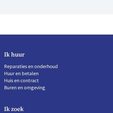
als “goed”. We blijven bouwen aan morgen en
zijn volop in beweging. Hier zijn we trots op.
Ik huur
Reparaties en onderhoud
Huur en betalen
Huis en contract
Buren en omgeving
Ik zoek