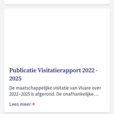
Publicatie Visitatierapport 2022 -
2025
De maatschappelijke visitatie van Vivare over
2022–2025 is afgerond. De onafhankelijke
commissie beoordeelt onze prestaties als
Lees meer
“naar behoren” en onze zichtbare
aanwezigheid in onze gemeenten en wijken