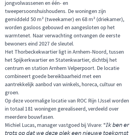
jongvolwassenen en één- en
tweepersoonshuishoudens. De woningen zijn
gemiddeld 50 m² (tweekamer) en 68 m² (driekamer),
worden gasloos gebouwd en aangesloten op het
warmtenet. Naar verwachting ontvangen de eerste
bewoners eind 2027 de sleutel.
Het Thorbeckekwartier ligt in Arnhem-Noord, tussen
het Spijkerkwartier en Statenkwartier, dichtbij het
centrum en station Arnhem Velperpoort. De locatie
combineert goede bereikbaarheid met een
aantrekkelijk aanbod van winkels, horeca, cultuur en
groen.
Op deze voormalige locatie van ROC Rijn IJssel worden
in totaal 181 woningen gerealiseerd, verdeeld over
meerdere bouwfasen.
Michiel Lucas, manager vastgoed bij Vivare: “𝘐𝘬 𝘣𝘦𝘯 𝘦𝘳
𝘵𝘳𝘰𝘵𝘴 𝘰𝘱 𝘥𝘢𝘵 𝘸𝘦 𝘥𝘦𝘻𝘦 𝘱𝘭𝘦𝘬 𝘦𝘦𝘯 𝘯𝘪𝘦𝘶𝘸𝘦 𝘵𝘰𝘦𝘬𝘰𝘮𝘴𝘵